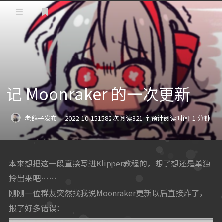
登录
首页
教程
记 Moonraker 的一次更新
3D打印
折腾
老鸽子
发布于 2022-10-15
1582 次阅读
321 字
预计阅读时间: 1 分钟
杂谈
本来想把这一段直接写进Klipper教程的，想了想还是单独
拎出来吧……
刚刚一位群友突然找我说Moonraker更新以后直接炸了，
报了好多错误：