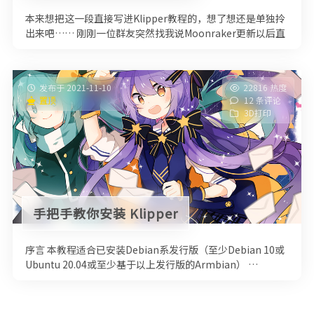
本来想把这一段直接写进Klipper教程的，想了想还是单独拎
出来吧…… 刚刚一位群友突然找我说Moonraker更新以后直
接炸了， …
发布于 2021-11-10
22816 热度
置顶
12 条评论
3D打印
手把手教你安装 Klipper
序言 本教程适合已安装Debian系发行版（至少Debian 10或
Ubuntu 20.04或至少基于以上发行版的Armbian） …