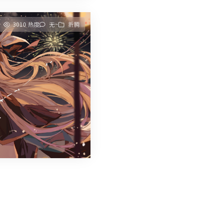
3010 热度
无~
折腾