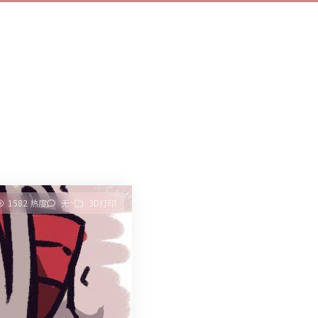
1582 热度
无~
3D打印