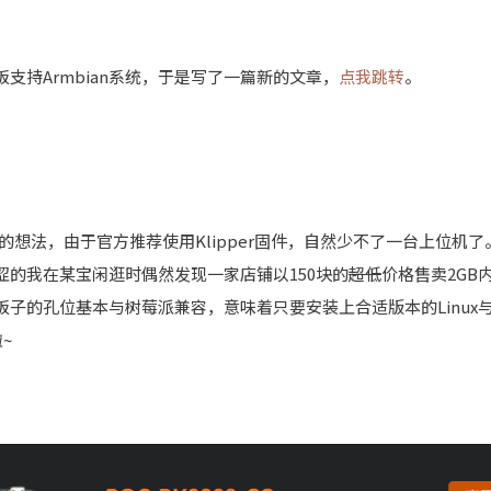
支持Armbian系统，于是写了一篇新的文章，
点我跳转
。
2.4的想法，由于官方推荐使用Klipper固件，自然少不了一台上位
涩的我在某宝闲逛时偶然发现一家店铺以150块的
超低
价格售卖2GB内存
这块板子的孔位基本与树莓派兼容，意味着只要安装上合适版本的Linux与
~