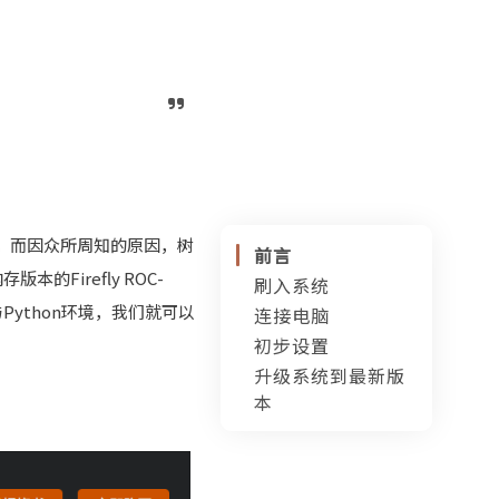
机了。而因众所周知的原因，树
前言
版本的Firefly ROC-
刷入系统
Python环境，我们就可以
连接电脑
初步设置
PuTTY连接
升级系统到最新版
MobaXTerm连
连接Wi-Fi（使
本
接
用有线的小伙伴
可以跳过这步）
升级系统到最新
更换docker-ce
版本
软件源