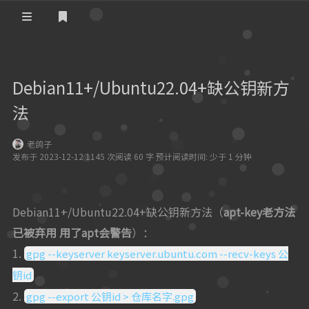
登录
首页
Debian11+/Ubuntu22.04+缺公钥新方
教程
法
3D打印
老鸽子
折腾
发布于 2023-12-12 1145 次阅读 60 字 预计阅读时间: 少于 1 分钟
杂谈
Debian11+/Ubuntu22.04+缺公钥新方法（
apt-key老方法
已被弃用 用了apt会警告
）：
1.
gpg --keyserver keyserver.ubuntu.com --recv-keys 公
钥id
2.
gpg --export 公钥id > 仓库名字.gpg