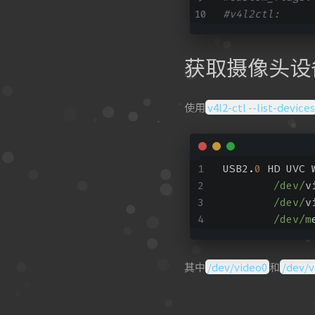
#v4l2ctl: 
获取摄像头设
使用
v4l2-ctl --list-devices
USB2.
0
 HD UVC 
/dev/
v
/dev/
v
/dev/m
其中
/dev/video0
和
/dev/v