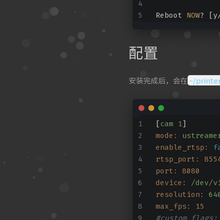
Reboot 
NOW
? [y
配置
安装完成后，会在
~/printe
[
cam
1
]
mode:
ustreame
enable_rtsp:
f
rtsp_port:
855
port:
8080
device:
/dev/v
resolution:
64
max_fps:
15
#custom_flags