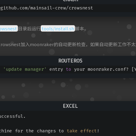
/github.com/mainsail-crew/crowsnest
owsnest
目录后运行
tools/install.sh
脚本。
owsnest加入moonraker的自动更新检查，如果自动更新工作
d
'update manager'
 entry 
to
uccessful.
chine for the changes to 
take
effect
!