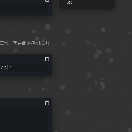
称
不太正常，可在此选择N跳过：